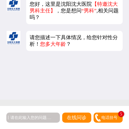
您好，这里是沈阳沈大医院
【特邀沈大
男科主任】
，您是想问
“男科”
,相关问题
吗？
请您描述一下具体情况，给您针对性分
析！
您多大年龄
？
5
在线问诊
电话挂号