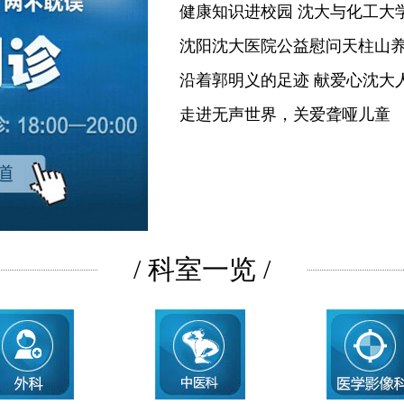
健康知识进校园 沈大与化工大
沈阳沈大医院公益慰问天柱山
沿着郭明义的足迹 献爱心沈大
走进无声世界，关爱聋哑儿童
/ 科室一览 /