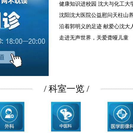
健康知识进校园 沈大与化工大
沈阳沈大医院公益慰问天柱山
沿着郭明义的足迹 献爱心沈大
走进无声世界，关爱聋哑儿童
/ 科室一览 /