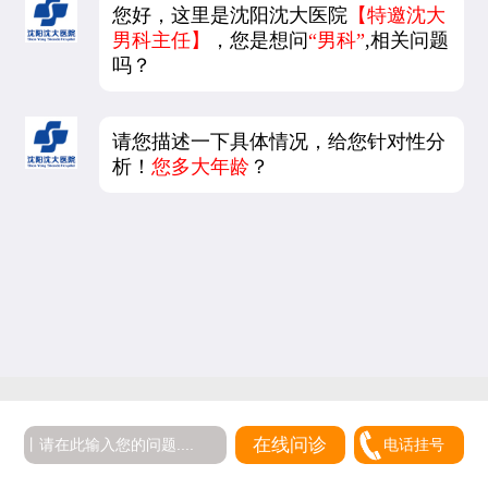
您好，这里是沈阳沈大医院
【特邀沈大
男科主任】
，您是想问
“男科”
,相关问题
吗？
请您描述一下具体情况，给您针对性分
析！
您多大年龄
？
在线问诊
电话挂号