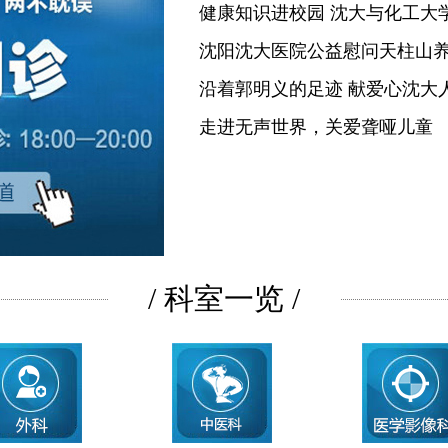
健康知识进校园 沈大与化工大
沈阳沈大医院公益慰问天柱山
沿着郭明义的足迹 献爱心沈大
走进无声世界，关爱聋哑儿童
/ 科室一览 /