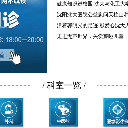
健康知识进校园 沈大与化工大
沈阳沈大医院公益慰问天柱山
沿着郭明义的足迹 献爱心沈大
走进无声世界，关爱聋哑儿童
/ 科室一览 /