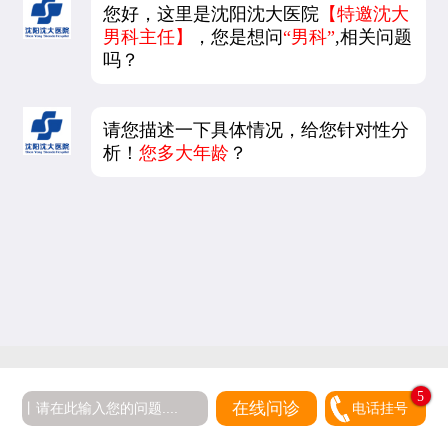
您好，这里是沈阳沈大医院
【特邀沈大
男科主任】
，您是想问
“男科”
,相关问题
吗？
请您描述一下具体情况，给您针对性分
析！
您多大年龄
？
5
在线问诊
电话挂号