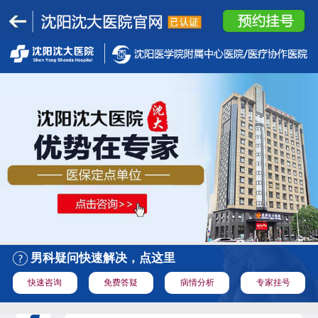
男科疑问快速解决，点这里
快速咨询
免费答疑
病情分析
专家挂号