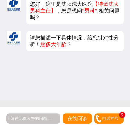
您好，这里是沈阳沈大医院
【特邀沈大
男科主任】
，您是想问
“男科”
,相关问题
吗？
请您描述一下具体情况，给您针对性分
析！
您多大年龄
？
5
在线问诊
电话挂号