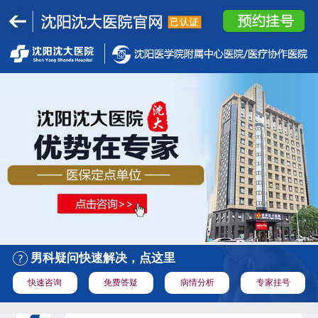
男科疑问快速解决，点这里
快速咨询
免费答疑
病情分析
专家挂号