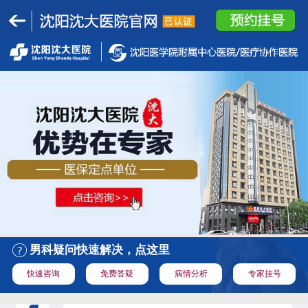
男科疑问快速解决，点这里
快速咨询
免费答疑
病情分析
专家挂号