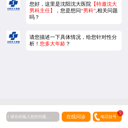
您好，这里是沈阳沈大医院
【特邀沈大
男科主任】
，您是想问
“男科”
,相关问题
吗？
请您描述一下具体情况，给您针对性分
析！
您多大年龄
？
在线问诊
电话挂号