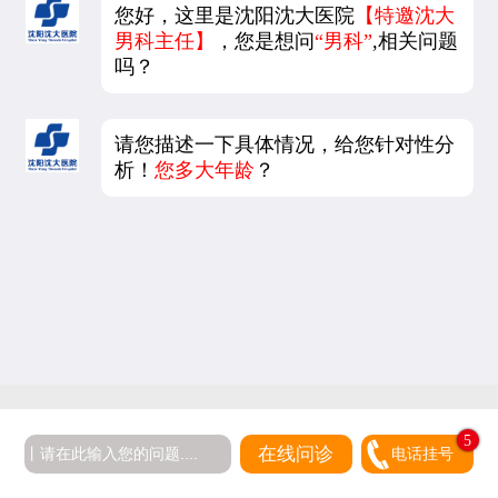
您好，这里是沈阳沈大医院
【特邀沈大
男科主任】
，您是想问
“男科”
,相关问题
吗？
请您描述一下具体情况，给您针对性分
析！
您多大年龄
？
5
在线问诊
电话挂号