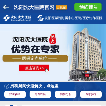
男科疑问快速解决，点这里
快速咨询
免费答疑
病情分析
专家挂号